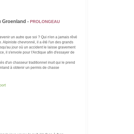
u Groenland -
PROLONGEAU
evenir un autre que soi ? Qui n'en a jamais rêvé
 Alpiniste chevronné, il a été l'un des grands
usqu'au jour où un accident le laisse gravement
, il s'envole pour l'Arctique afin d'essayer de
tés d'un chasseur traditionnel inuit qui le prend
oenland à obtenir un permis de chasse
port