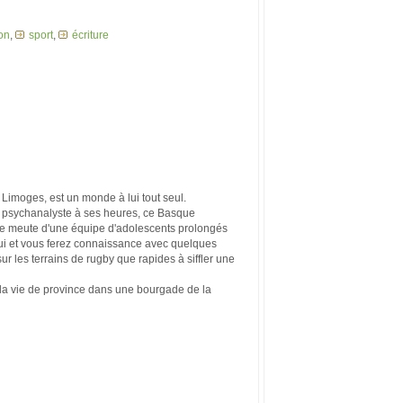
pon
,
sport
,
écriture
e Limoges, est un monde à lui tout seul.
l, psychanalyste à ses heures, ce Basque
 de meute d'une équipe d'adolescents prolongés
lui et vous ferez connais­sance avec quelques
ur les terrains de rugby que rapides à siffler une
la vie de province dans une bourgade de la