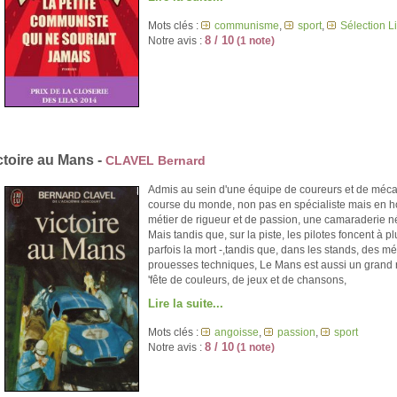
Mots clés :
communisme
,
sport
,
Sélection L
8 / 10
Notre avis :
(1 note)
ctoire au Mans -
CLAVEL Bernard
Admis au sein d'une équipe de coureurs et de mécan
course du monde, non pas en spécialiste mais en ho
métier de rigueur et de passion, une camaraderie n
Mais tandis que, sur la piste, les pilotes foncent à pl
parfois la mort -,tandis que, dans les stands, des 
prouesses techniques, Le Mans est aussi un grand 
'fête de couleurs, de jeux et de chansons,
Lire la suite...
Mots clés :
angoisse
,
passion
,
sport
8 / 10
Notre avis :
(1 note)