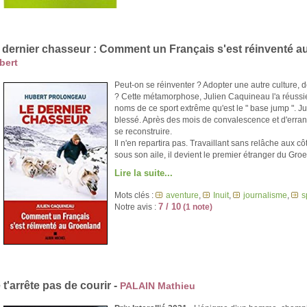
 dernier chasseur : Comment un Français s'est réinventé a
bert
Peut-on se réinventer ? Adopter une autre culture, d
? Cette métamorphose, Julien Caquineau l'a réussie.
noms de ce sport extrême qu'est le " base jump ". J
blessé. Après des mois de convalescence et d'errance
se reconstruire.
Il n'en repartira pas. Travaillant sans relâche aux cô
sous son aile, il devient le premier étranger du Gr
Lire la suite...
Mots clés :
aventure
,
Inuit
,
journalisme
,
s
7 / 10
Notre avis :
(1 note)
 t'arrête pas de courir -
PALAIN Mathieu