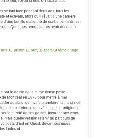
 le jour, voyou la nuit. Un face-à-face
s se font face pendant deux ans, tous les
e et écrivain, alors qu’il rêvait d’une carrière
e d’une famille malienne de dix-huit enfants, est
n série. Quelques heures après avoir décroché
lisme
,
prison
,
prix
,
sport
,
témoignage
ée par le destin de la miraculeuse petite
 de Montréal en 1976 pour mettre à mal
céder au statut de mythe planétaire, la narratrice
ine de l’expérience que vécut cette prodigieuse
a seule pureté de ses gestes, incarner aux yeux
. Mais quelle version retenir du parcours de
 voltigea, d’Est en Ouest, devant ses juges,
des foules et