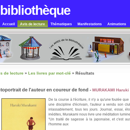
 bibliothèque
Accueil
Avis de lecture
Thématiques
Manifestations
Animations
is de lecture
»
Les livres par mot-clé
»
Résultats
toportrait de l'auteur en coureur de fond -
MURAKAMI Haruki
De la course à l'écriture, il n'y a qu'une foulée qu
une discipline d'écrivain, l'auteur a vendu son cl
inlassablement, tous les jours. Journal, essai, é
inédites, Murakami nous livre une méditation lumine
"Un traité de sagesse à la japonaise, et c'est a
l'homme aux