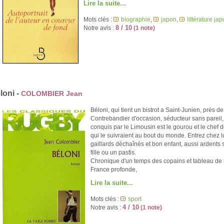
Lire la suite...
Mots clés :
biographie
,
japon
,
littérature ja
8 / 10
Notre avis :
(1 note)
loni -
COLOMBIER Jean
Béloni, qui tient un bistrot a Saint-Junien, près d
Contreban­dier d'occasion, séducteur sans parei
conquis par le Limousin est le gourou et le chef
qui le suivraient au bout du monde. Entrez chez 
gaillards déchaînés et bon enfant, aussi ardents s
fille ou un pastis.
Chronique d'un temps des copains et tableau de 
France profonde,
Lire la suite...
Mots clés :
sport
4 / 10
Notre avis :
(1 note)