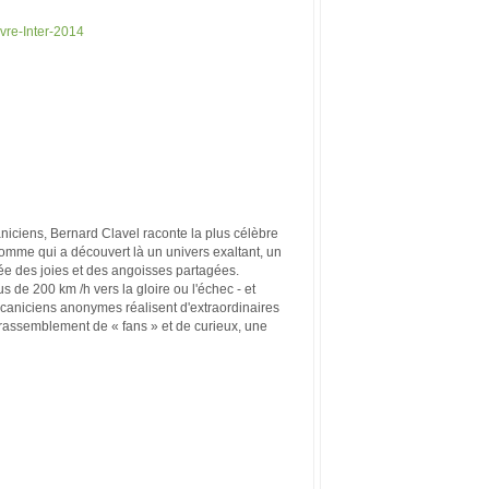
ivre-Inter-2014
iciens, Bernard Clavel raconte la plus célèbre
mme qui a découvert là un univers exaltant, un
ée des joies et des angoisses partagées.
us de 200 km /h vers la gloire ou l'échec - et
mécaniciens anonymes réalisent d'extraordinaires
rassemblement de « fans » et de curieux, une