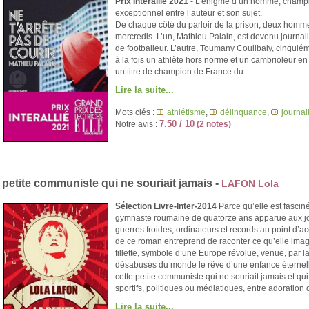
Prix Interallié 2021
- L’énigme d’un homme, champion
exceptionnel entre l’auteur et son sujet.
De chaque côté du parloir de la prison, deux homme
mercredis. L’un, Mathieu Palain, est devenu journalist
de footballeur. L’autre, Toumany Coulibaly, cinquiém
à la fois un athlète hors norme et un cambrioleur e
un titre de champion de France du
Lire la suite...
Mots clés :
athlétisme
,
délinquance
,
journa
7.50 / 10
Notre avis :
(2 notes)
 petite communiste qui ne souriait jamais -
LAFON Lola
Sélection Livre-Inter-2014
Parce qu’elle est fascin
gymnaste roumaine de quatorze ans apparue aux jo
guerres froides, ordinateurs et records au point d’ac
de ce roman entreprend de raconter ce qu’elle imag
fillette, symbole d’une Europe révolue, venue, par l
désabusés du monde le rêve d’une enfance éternelle
cette petite communiste qui ne souriait jamais et qui
sportifs, politiques ou médiatiques, entre adoration 
Lire la suite...