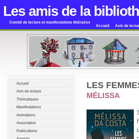
Les amis de la bibliot
Comité de lecture et manifestations littéraires
Accueil
Avis de lectu
LES FEMME
Accueil
Avis de lecture
MÉLISSA
Thématiques
Manifestations
Animations
Association
Publications
Agenda