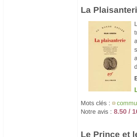
La Plaisanter
t
s
a
d
L
Mots clés :
commu
8.50 / 1
Notre avis :
Le Prince et 