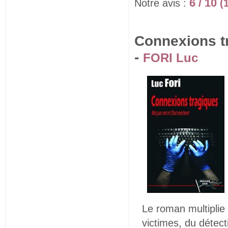
6 / 10
Notre avis :
(
Connexions tr
-
FORI Luc
Le roman multiplie 
victimes, du détec