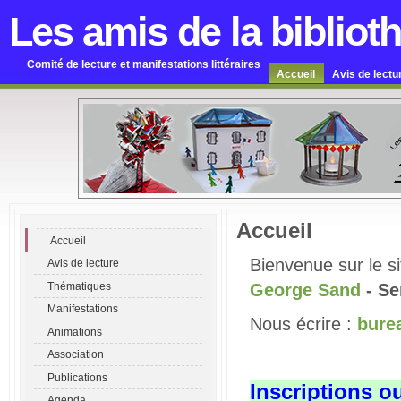
Les amis de la bibliot
Comité de lecture et manifestations littéraires
Accueil
Avis de lectu
Accueil
Accueil
Bienvenue sur le s
Avis de lecture
Thématiques
George Sand
- S
Manifestations
Nous écrire :
bure
Animations
Association
Publications
Inscriptions o
Agenda